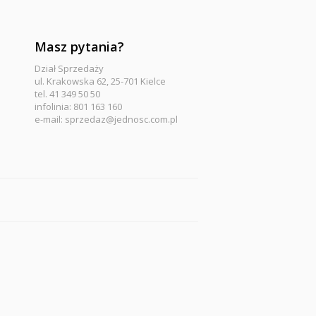
Masz pytania?
Dział Sprzedaży
ul. Krakowska 62, 25-701 Kielce
tel. 41 349 50 50
infolinia: 801 163 160
e-mail:
sprzedaz@jednosc.com.pl