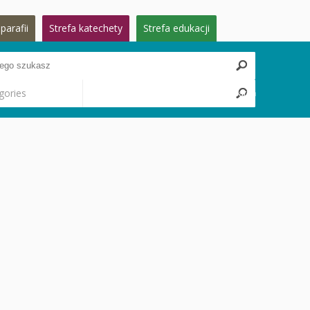
parafii
Strefa katechety
Strefa edukacji
gories
Search