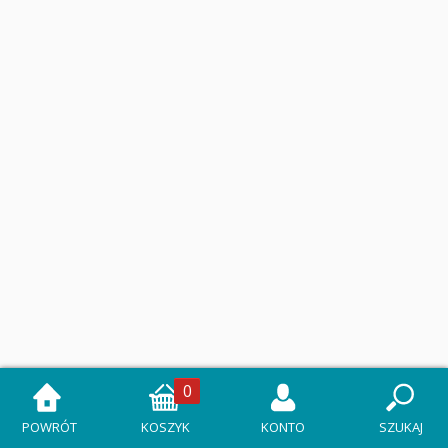
0
POWRÓT
KOSZYK
KONTO
SZUKAJ