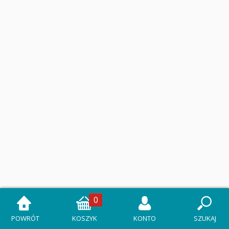
0
POWRÓT
KOSZYK
KONTO
SZUKAJ