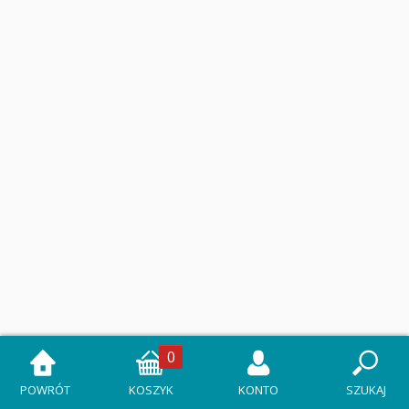
0
POWRÓT
KOSZYK
KONTO
SZUKAJ