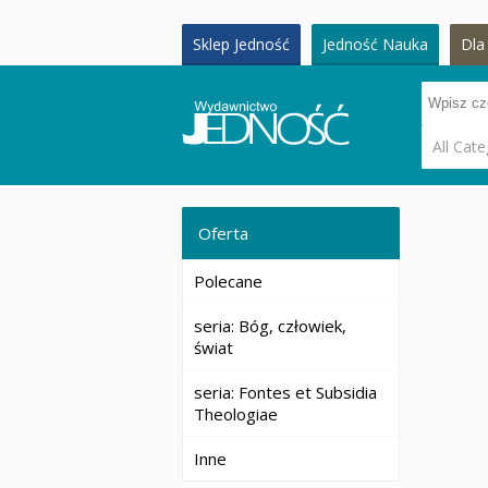
Sklep Jedność
Jedność Nauka
Dla 
All Cate
Oferta
Polecane
seria: Bóg, człowiek,
świat
seria: Fontes et Subsidia
Theologiae
Inne