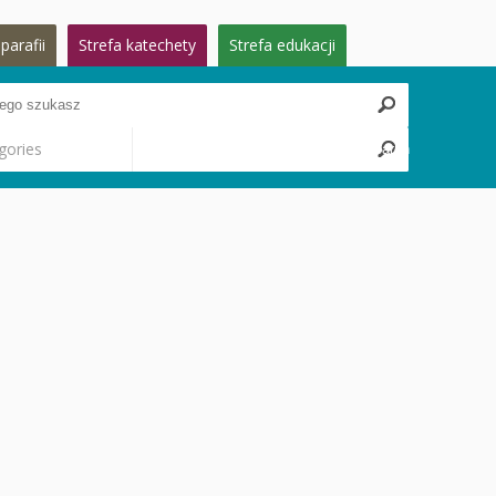
parafii
Strefa katechety
Strefa edukacji
gories
Search