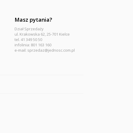
Masz pytania?
Dział Sprzedaży
ul. Krakowska 62, 25-701 Kielce
tel. 41 349 50 50
infolinia: 801 163 160
e-mail:
sprzedaz@jednosc.com.pl