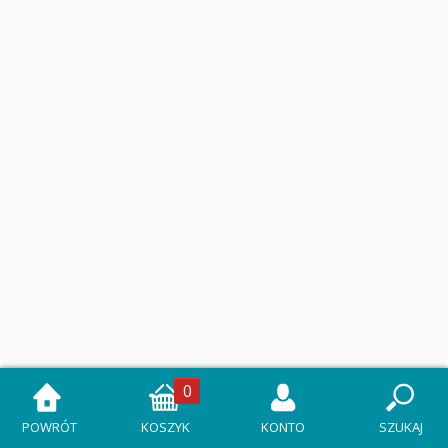
0
POWRÓT
KOSZYK
KONTO
SZUKAJ