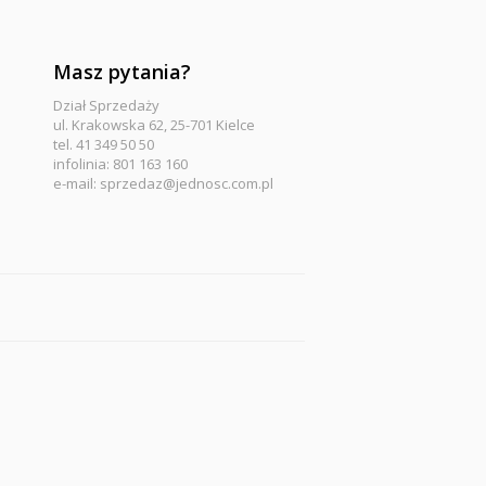
Masz pytania?
Dział Sprzedaży
ul. Krakowska 62, 25-701 Kielce
tel. 41 349 50 50
infolinia: 801 163 160
e-mail:
sprzedaz@jednosc.com.pl