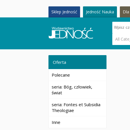
Sklep Jedność
Jedność Nauka
Dla 
All Cate
Oferta
Polecane
seria: Bóg, człowiek,
świat
seria: Fontes et Subsidia
Theologiae
Inne