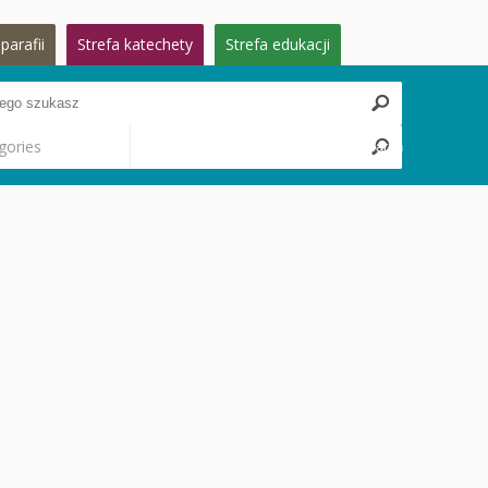
parafii
Strefa katechety
Strefa edukacji
gories
Search