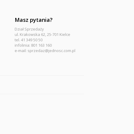
Masz pytania?
Dział Sprzedaży
ul. Krakowska 62, 25-701 Kielce
tel. 41 349 50 50
infolinia: 801 163 160
e-mail:
sprzedaz@jednosc.com.pl