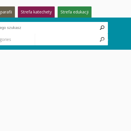
parafii
Strefa katechety
Strefa edukacji
gories
Search