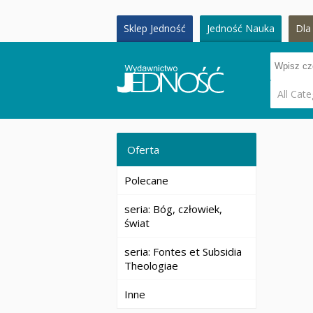
Sklep Jedność
Jedność Nauka
Dla 
All Cate
Oferta
Polecane
seria: Bóg, człowiek,
świat
seria: Fontes et Subsidia
Theologiae
Inne