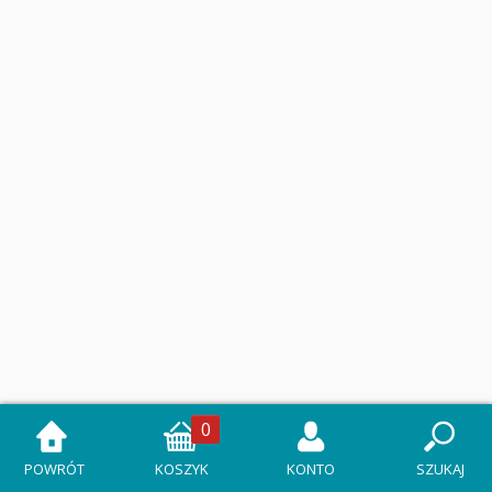
0
POWRÓT
KOSZYK
KONTO
SZUKAJ