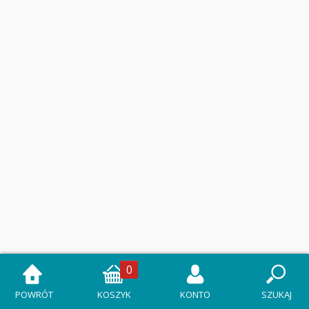
0
POWRÓT
KOSZYK
KONTO
SZUKAJ