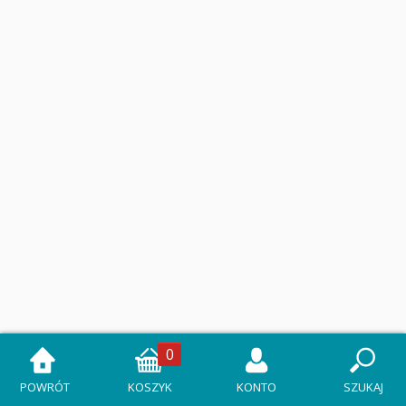
0
POWRÓT
KOSZYK
KONTO
SZUKAJ