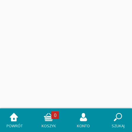
0
POWRÓT
KOSZYK
KONTO
SZUKAJ