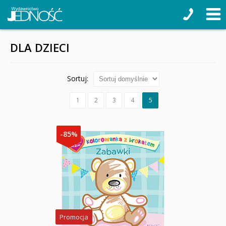
DLA DZIECI
Sortuj:
1
2
3
4
5
-85%
Promocja