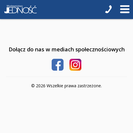
Poradniki o zdrowiu
Poradniki kulinarne
Hobby
Podręczniki
Dołącz do nas w mediach społecznościowych
Pomoce dla uczniów z niepełnosprawnością
Przedszkole
3-latki
© 2026 Wszelkie prawa zastrzeżone.
4-latki
5-latki
6-latki
Szkoła podstawowa 1-4