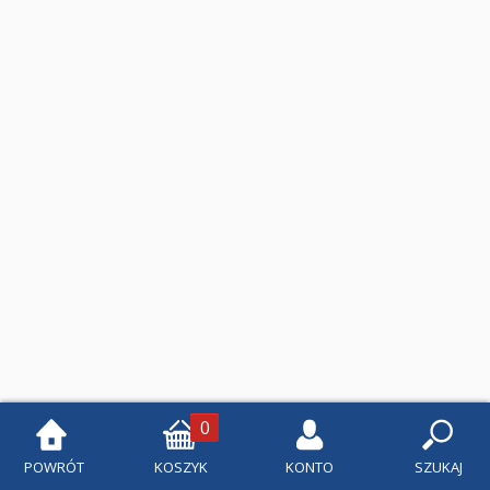
Klasa 1
Klasa 2
Klasa 3
Klasa 4
Szkoła podstawowa 5-8
Klasa 5
Klasa 6
Klasa 7
Klasa 8
0
Liceum i Technikum
POWRÓT
KOSZYK
KONTO
SZUKAJ
Klasa 1 liceum i technikum