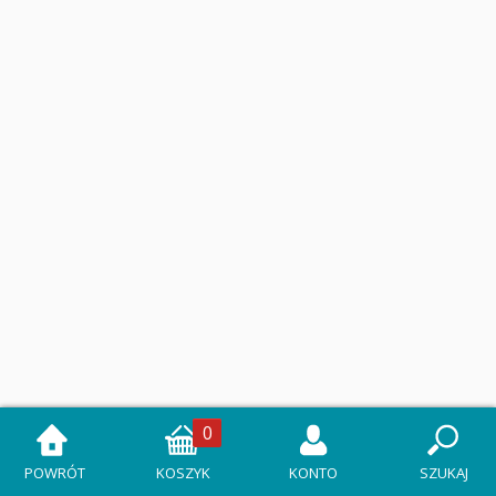
0
POWRÓT
KOSZYK
KONTO
SZUKAJ