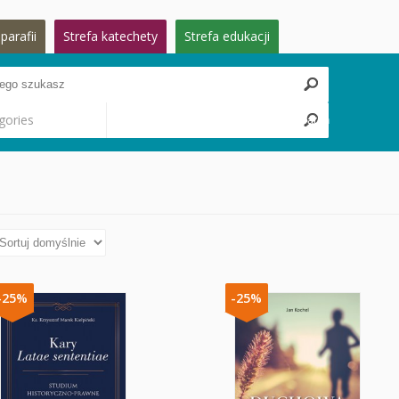
parafii
Strefa katechety
Strefa edukacji
gories
Search
-25%
-25%