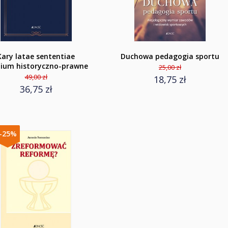
Kary latae sententiae
Duchowa pedagogia sportu
ium historyczno-prawne
25,00 zł
49,00 zł
18,75 zł
36,75 zł
-25%