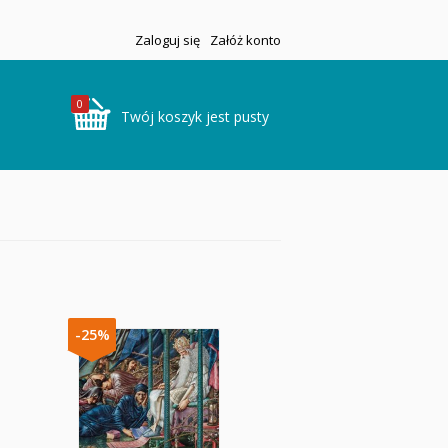
Zaloguj się
Załóż konto
0
Twój koszyk jest pusty
-25%