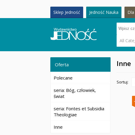
Sklep Jedność
Jedność Nauka
Dla 
All Cate
Inne
Oferta
Polecane
Sortuj:
seria: Bóg, człowiek,
świat
seria: Fontes et Subsidia
Theologiae
Inne