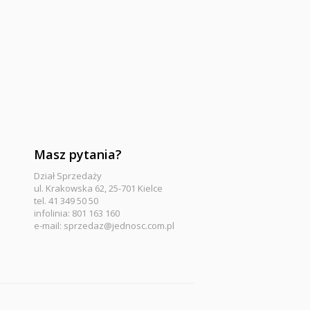
Masz pytania?
Dział Sprzedaży
ul. Krakowska 62, 25-701 Kielce
tel. 41 349 50 50
infolinia: 801 163 160
e-mail:
sprzedaz@jednosc.com.pl