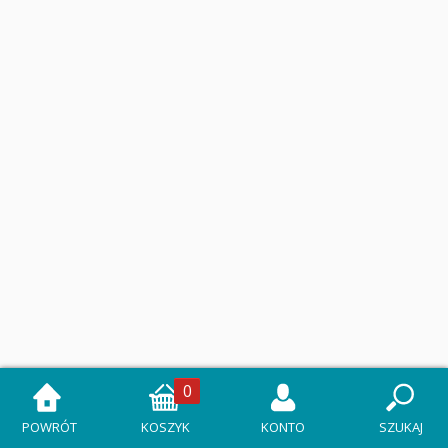
0
POWRÓT
KOSZYK
KONTO
SZUKAJ