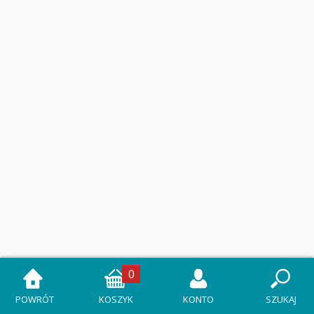
0
POWRÓT
KOSZYK
KONTO
SZUKAJ