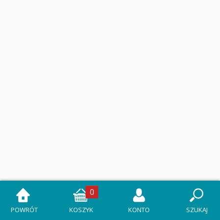
0
POWRÓT
KOSZYK
KONTO
SZUKAJ