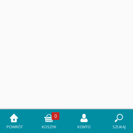
0
POWRÓT
KOSZYK
KONTO
SZUKAJ