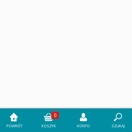
0
POWRÓT
KOSZYK
KONTO
SZUKAJ