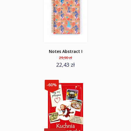
Notes Abstract I
29,90 zł
22,43 zł
-60%