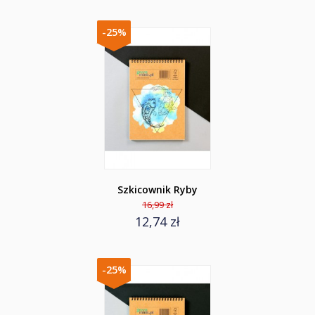
-25%
Szkicownik Ryby
16,99 zł
12,74 zł
-25%