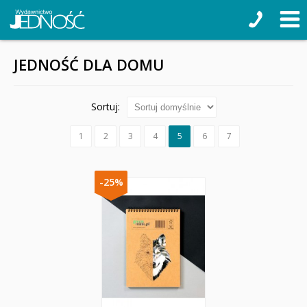
JEDNOŚĆ DLA DOMU
Sortuj:
1
2
3
4
5
6
7
-25%