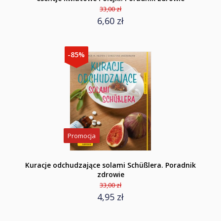
33,00 zł
6,60 zł
-85%
Promocja
Kuracje odchudzające solami Schüßlera. Poradnik
zdrowie
33,00 zł
4,95 zł