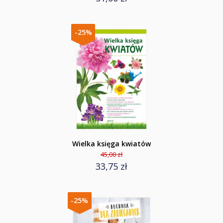
-25%
Wielka księga kwiatów
45,00 zł
33,75 zł
-25%