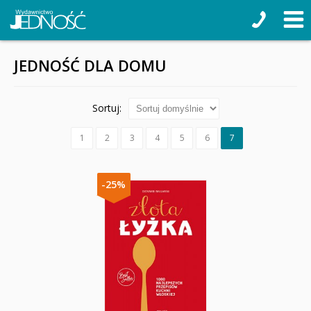
JEDNOŚĆ DLA DOMU
Sortuj:
1
2
3
4
5
6
7
-25%