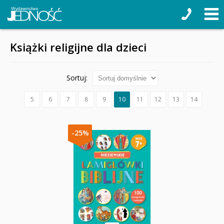
Książki religijne dla dzieci
Sortuj:
5
6
7
8
9
10
11
12
13
14
-25%