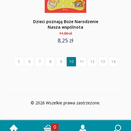
Dzieci poznają Boże Narodzenie
Nasza wspólnota
11,00 zł
8,25 zł
5
6
7
8
9
10
11
12
13
14
© 2026 Wszelkie prawa zastrzeżone.
0