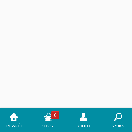
0
POWRÓT
KOSZYK
KONTO
SZUKAJ