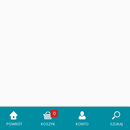
0
POWRÓT
KOSZYK
KONTO
SZUKAJ