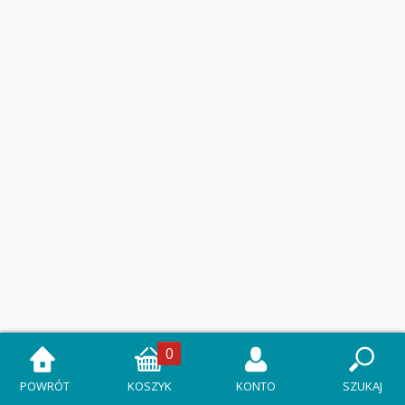
0
POWRÓT
KOSZYK
KONTO
SZUKAJ