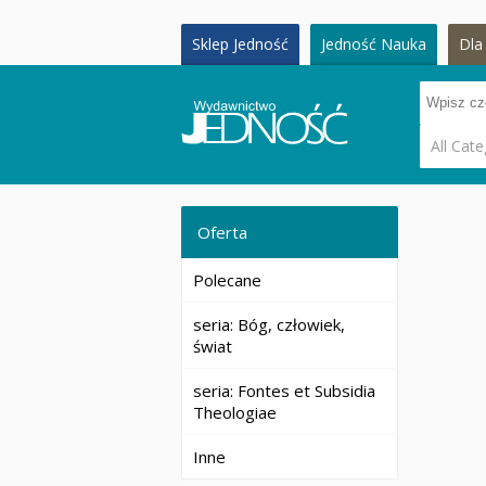
Sklep Jedność
Jedność Nauka
Dla 
All Cate
Oferta
Polecane
seria: Bóg, człowiek,
świat
seria: Fontes et Subsidia
Theologiae
Inne