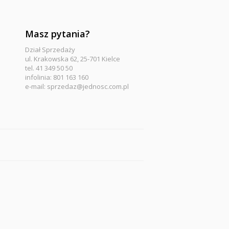
Masz pytania?
Dział Sprzedaży
ul. Krakowska 62, 25-701 Kielce
tel. 41 349 50 50
infolinia: 801 163 160
e-mail:
sprzedaz@jednosc.com.pl