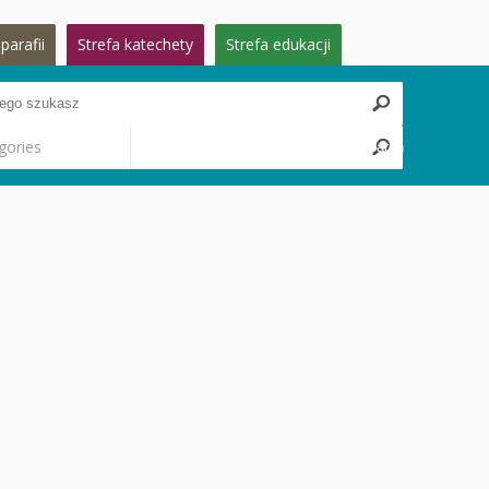
parafii
Strefa katechety
Strefa edukacji
gories
Search