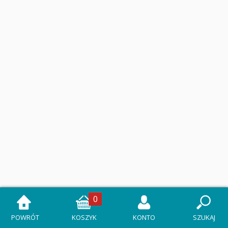
0
POWRÓT
KOSZYK
KONTO
SZUKAJ