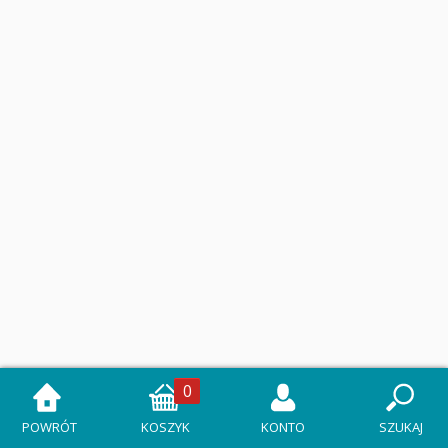
0
POWRÓT
KOSZYK
KONTO
SZUKAJ