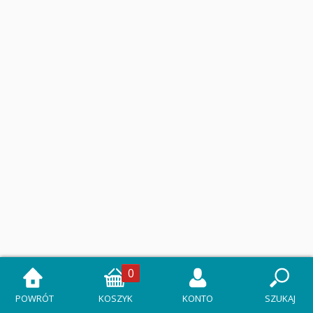
0
POWRÓT
KOSZYK
KONTO
SZUKAJ