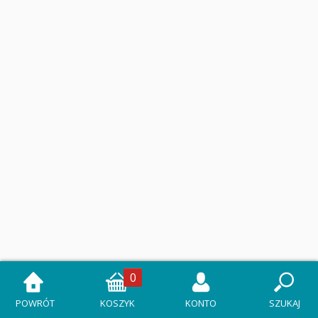
0
POWRÓT
KOSZYK
KONTO
SZUKAJ