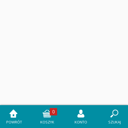
0
POWRÓT
KOSZYK
KONTO
SZUKAJ