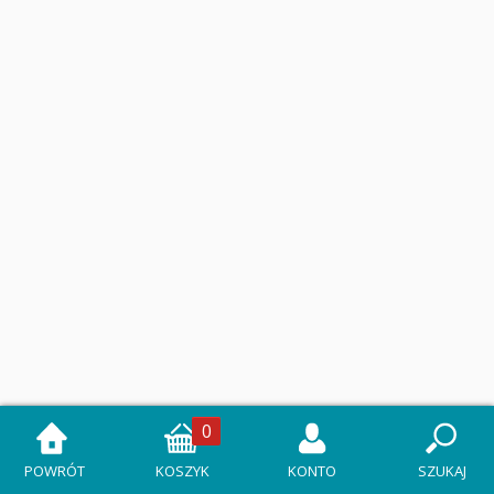
0
POWRÓT
KOSZYK
KONTO
SZUKAJ