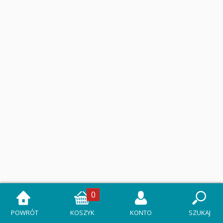
0
POWRÓT
KOSZYK
KONTO
SZUKAJ