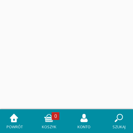
0
POWRÓT
KOSZYK
KONTO
SZUKAJ