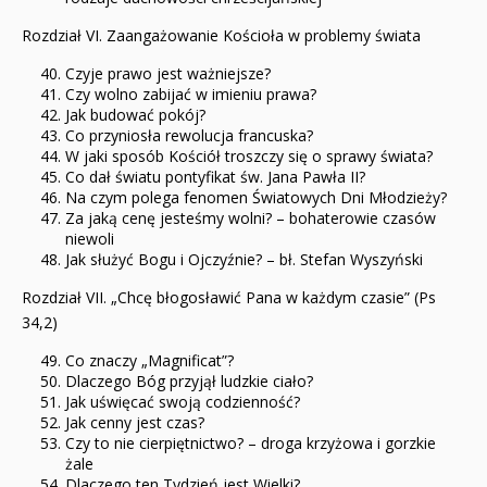
Rozdział VI. Zaangażowanie Kościoła w problemy świata
Czyje prawo jest ważniejsze?
Czy wolno zabijać w imieniu prawa?
Jak budować pokój?
Co przyniosła rewolucja francuska?
W jaki sposób Kościół troszczy się o sprawy świata?
Co dał światu pontyfikat św. Jana Pawła II?
Na czym polega fenomen Światowych Dni Młodzieży?
Za jaką cenę jesteśmy wolni? – bohaterowie czasów
niewoli
Jak służyć Bogu i Ojczyźnie? – bł. Stefan Wyszyński
Rozdział VII. „Chcę błogosławić Pana w każdym czasie” (Ps
34,2)
Co znaczy „Magnificat”?
Dlaczego Bóg przyjął ludzkie ciało?
Jak uświęcać swoją codzienność?
Jak cenny jest czas?
Czy to nie cierpiętnictwo? – droga krzyżowa i gorzkie
żale
Dlaczego ten Tydzień jest Wielki?