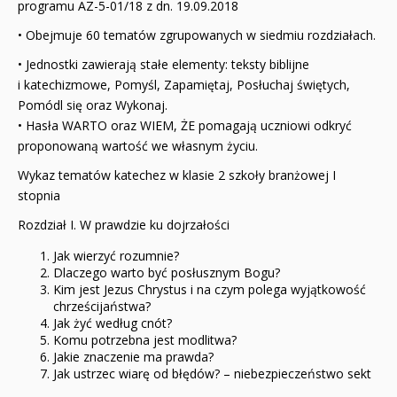
programu AZ-5-01/18 z dn. 19.09.2018
• Obejmuje 60 tematów zgrupowanych w siedmiu rozdziałach.
• Jednostki zawierają stałe elementy: teksty biblijne
i katechizmowe, Pomyśl, Zapamiętaj, Po­słuchaj świętych,
Pomódl się oraz Wykonaj.
• Hasła WARTO oraz WIEM, ŻE pomagają uczniowi odkryć
proponowaną wartość we własnym życiu.
Wykaz tematów katechez w klasie 2 szkoły branżowej I
stopnia
Rozdział I. W prawdzie ku dojrzałości
Jak wierzyć rozumnie?
Dlaczego warto być posłusznym Bogu?
Kim jest Jezus Chrystus i na czym polega wyjątkowość
chrześcijaństwa?
Jak żyć według cnót?
Komu potrzebna jest modlitwa?
Jakie znaczenie ma prawda?
Jak ustrzec wiarę od błędów? – niebezpieczeństwo sekt