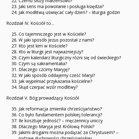
Czemu służy małżeństwo?
Jaki sens ma powołanie i posługa księdza?
Jak modlitwą uświęcać cały dzień? – liturgia godzin
Rozdział IV. Kościół to…
Co tajemniczego jest w Kościele?
W jaki sposób Jezus pozostał z nami?
Kto jest kim w Kościele?
Kto w liturgii jest najważniejszy?
Czym kalendarz liturgiczny różni się od świeckiego?
Czym są sakramentalia?
Dlaczego czcimy Maryję?
W jaki sposób oddajemy cześć Maryi?
Jak wypełniać przykazania kościelne?
Skąd czerpać wzór modlitwy?
Rozdział V. Bóg prowadzący Kościół
Jak reformacja zmieniła chrześcijaństwo?
Co było fundamentem polskiej tolerancji?
Ile kosztuje jedność? – męczennicy uniccy
Dlaczego Maryja jest Królową Polski?
Jakimi drogami można podążać za Chrystusem? –
rodzaje duchowości chrześcijańskiej