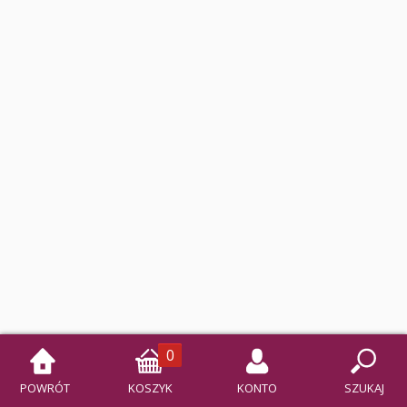
Klasa 3
Szkoła Branżowa II st.
Klasa 1 i 2
0
POWRÓT
KOSZYK
KONTO
SZUKAJ