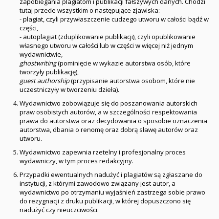
zapobiegania plagiatom i publikacji fałszywych danych. Chodzi
tutaj przede wszystkim o następujące zjawiska:
- plagiat, czyli przywłaszczenie cudzego utworu w całości bądź w
części,
- autoplagiat (zduplikowanie publikacji), czyli opublikowanie
własnego utworu w całości lub w części w więcej niż jednym
wydawnictwie,
ghostwriting
(pominięcie w wykazie autorstwa osób, które
tworzyły publikację),
guest authorship
(przypisanie autorstwa osobom, które nie
uczestniczyły w tworzeniu dzieła).
Wydawnictwo zobowiązuje się do poszanowania autorskich
praw osobistych autorów, a w szczególności respektowania
prawa do autorstwa oraz decydowania o sposobie oznaczenia
autorstwa, dbania o renomę oraz dobrą sławę autorów oraz
utworu.
Wydawnictwo zapewnia rzetelny i profesjonalny proces
wydawniczy, w tym proces redakcyjny.
Przypadki ewentualnych nadużyć i plagiatów są zgłaszane do
instytucji, z którymi zawodowo związany jest autor, a
wydawnictwo po otrzymaniu wyjaśnień zastrzega sobie prawo
do rezygnacji z druku publikacji, w której dopuszczono się
nadużyć czy nieuczciwości.