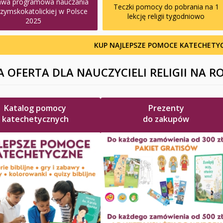
awa programowa nauczania
Teczki pomocy do pobrania na 1
i rzymskokatolickiej w Polsce
lekcję religii tygodniowo
2025
KUP NAJLEPSZE POMOCE KATECHETY
 OFERTA DLA NAUCZYCIELI RELIGII NA R
Katalog pomocy
Prezenty
katechetycznych
do zakupów