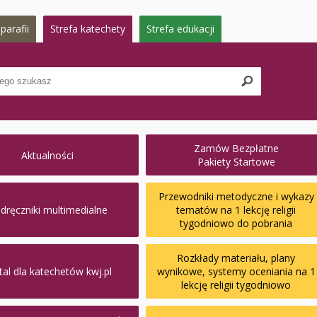
parafii
Strefa katechety
Strefa edukacji
Zamów Bezpłatne
Aktualności
Pakiety Startowe
Przewodniki metodyczne i wykazy
dręczniki multimedialne
tematów na 1 lekcję religii
tygodniowo do pobrania
Rozkłady materiału, plany
tal dla katechetów kwj.pl
wynikowe, systemy oceniania na 1
lekcję religii tygodniowo