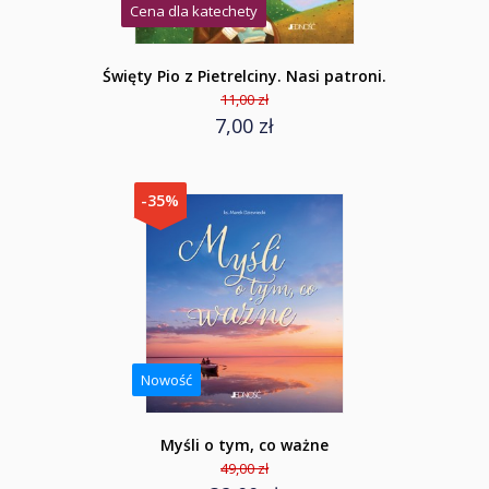
Cena dla katechety
Święty Pio z Pietrelciny. Nasi patroni.
11,00 zł
7,00 zł
-35%
Nowość
Myśli o tym, co ważne
49,00 zł