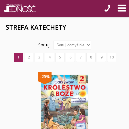
STREFA KATECHETY
Sortuj:
1
2
3
4
5
6
7
8
9
10
-25%