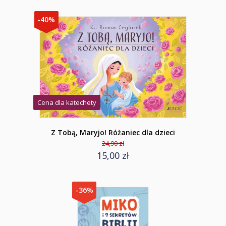
-40%
Cena dla katechety
Z Tobą, Maryjo! Różaniec dla dzieci
24,90 zł
15,00 zł
-36%