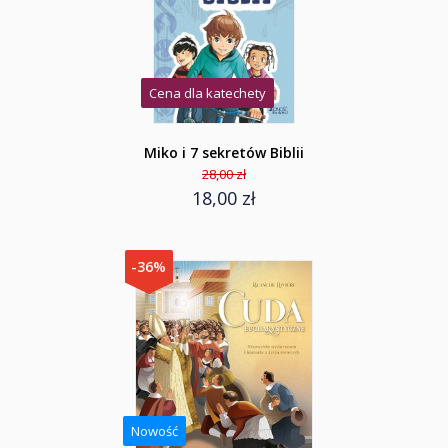
Cena dla katechety
Miko i 7 sekretów Biblii
28,00 zł
18,00 zł
-36%
Nowość