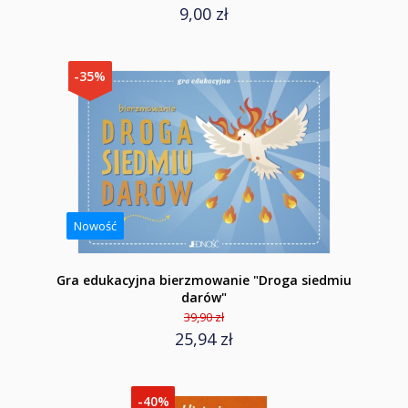
9,00 zł
-35%
Nowość
Gra edukacyjna bierzmowanie "Droga siedmiu
darów"
39,90 zł
25,94 zł
-40%