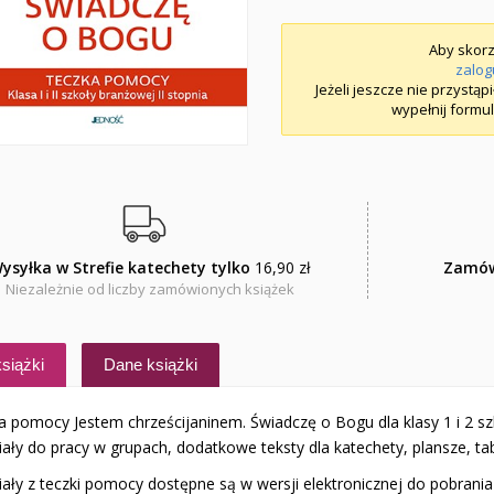
Aby skorz
zalog
Jeżeli jeszcze nie przystąp
wypełnij formul
ysyłka w Strefie katechety tylko
16,90 zł
Zamów
Niezależnie od liczby zamówionych książek
siążki
Dane książki
a pomocy Jestem chrześcijaninem. Świadczę o Bogu dla klasy 1 i 2 sz
ały do pracy w grupach, dodatkowe teksty dla katechety, plansze, tab
iały z teczki pomocy dostępne są w wersji elektronicznej do pobrani