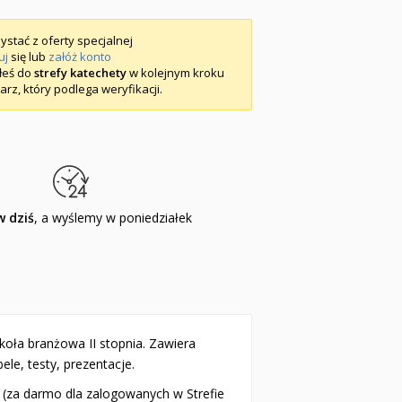
ystać z oferty specjalnej
uj
się lub
załóż konto
iłeś do
strefy katechety
w kolejnym kroku
arz, który podlega weryfikacji.
 dziś
, a wyślemy w poniedziałek
koła branżowa II stopnia. Zawiera
ele, testy, prezentacje.
a (za darmo dla zalogowanych w Strefie