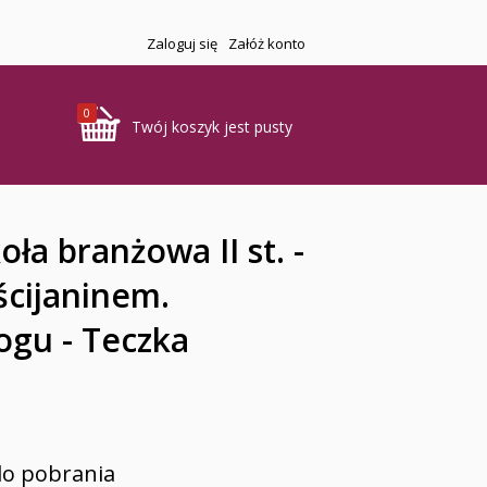
Zaloguj się
Załóż konto
0
Twój koszyk jest pusty
koła branżowa II st. -
ścijaninem.
ogu - Teczka
do pobrania