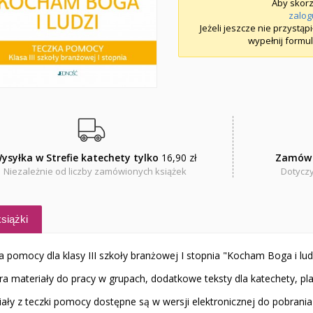
Aby skorz
zalog
Jeżeli jeszcze nie przystąp
wypełnij formul
ysyłka w Strefie katechety tylko
16,90 zł
Zamów 
Niezależnie od liczby zamówionych książek
Dotyczy
siążki
a pomocy dla klasy III szkoły branżowej I stopnia "Kocham Boga i lud
a materiały do pracy w grupach, dodatkowe teksty dla katechety, plan
iały z teczki pomocy dostępne są w wersji elektronicznej do pobrani