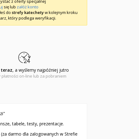
ystać z oferty specjalnej
uj
się lub
załóż konto
iłeś do
strefy katechety
w kolejnym kroku
arz, który podlega weryfikacji.
teraz
, a wyślemy najpóźniej jutro
 płatności on-line lub za pobraniem
zi"
sze, tabele, testy, prezentacje.
a (za darmo dla zalogowanych w Strefie