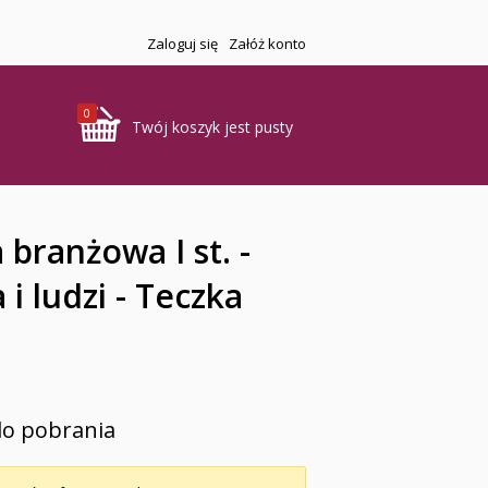
Zaloguj się
Załóż konto
0
Twój koszyk jest pusty
 branżowa I st. -
i ludzi - Teczka
do pobrania