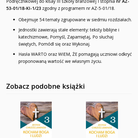
Podręcznikowej do klsay III szkoły branżowej I stopnia
nr AZ-
53-01/18-KI-1/23
zgodny z programem nr AZ-5-01/18.
Obejmuje 54 tematy zgrupowane w siedmiu rozdziałach.
Jednostki zawierają stałe elementy: teksty biblijne i
katechizmowe, Pomyśl, Zapamiętaj, Po­ słuchaj
świętych, Pomódl się oraz Wykonaj.
Hasła WARTO oraz WIEM, ŻE pomagają uczniowi odkryć
proponowaną wartość we własnym życiu.
Zobacz podobne książki