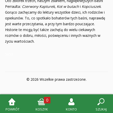
Oto zbiorek trzech, naszym zdaniem, najpiękniejszych baśni
Perraulta
: Czerwony Kapturek
,
Kot w butach
i
Kopciuszek
.
Gorąco zachęcamy do lektury wszystkie dzieci, ich rodziców i
opiekunów. To, co spotkało bohaterów tych baśni, naprawdę
jest warte przeczytania, a przy tym bardzo pouczające.
Historie te mogą być także zachętą do wielu ciekawych
rozmów o dobru, miłości, poświęceniu i innych ważnych w
życiu wartościach.
5053
© 2026 Wszelkie prawa zastrzeżone.
0
POWRÓT
KOSZYK
KONTO
SZUKAJ