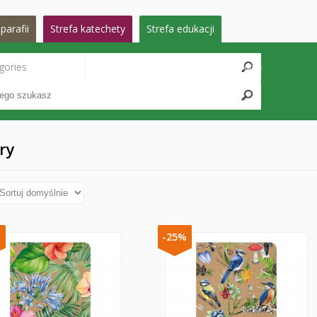
parafii
Strefa katechety
Strefa edukacji
gories
Search
ry
%
-25%