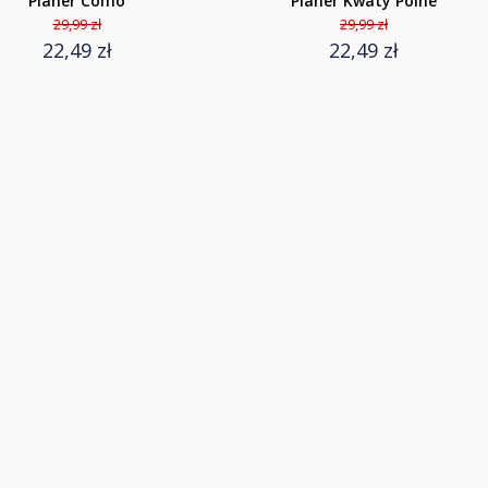
Planer Como
Planer Kwaty Polne
29,99 zł
29,99 zł
22,49 zł
22,49 zł