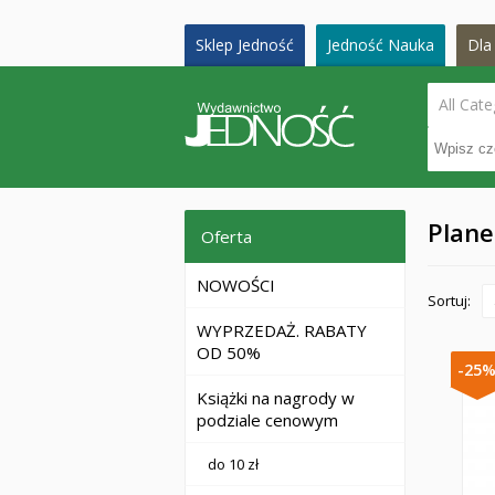
Sklep Jedność
Jedność Nauka
Dla 
All Cate
Plane
Oferta
NOWOŚCI
Sortuj:
WYPRZEDAŻ. RABATY
OD 50%
-25
Książki na nagrody w
podziale cenowym
do 10 zł