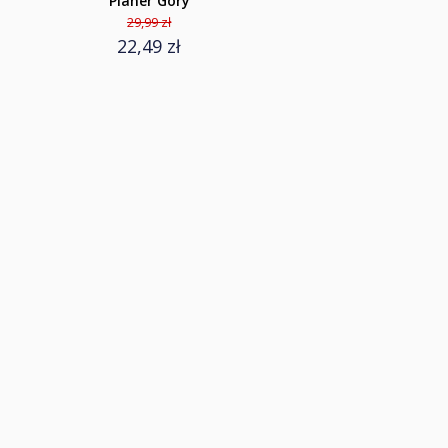
Planer Góry
29,99 zł
22,49 zł