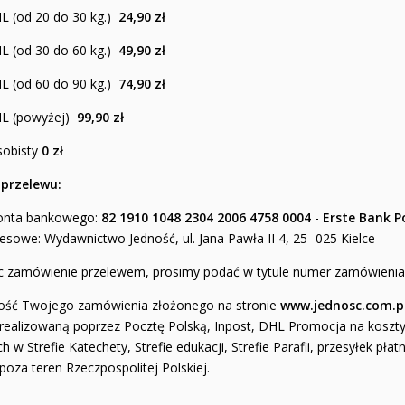
HL (od 20 do 30 kg.)
24,90 zł
HL (od 30 do 60 kg.)
49,90 zł
HL (od 60 do 90 kg.)
74,90 zł
HL (powyżej)
99,90 zł
sobisty
0 zł
przelewu:
onta bankowego:
82 1910 1048 2304 2006 4758 0004
-
Erste Bank P
sowe: Wydawnictwo Jedność, ul. Jana Pawła II 4, 25 -025 Kielce
c zamówienie przelewem, prosimy podać w tytule numer zamówienia
rtość Twojego zamówienia złożonego na stronie
www.jednosc.com.p
realizowaną poprzez Pocztę Polską, Inpost, DHL Promocja na koszty
h w Strefie Katechety, Strefie edukacji, Strefie Parafii, przesyłek pł
oza teren Rzeczpospolitej Polskiej.