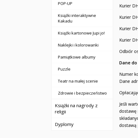
POP-UP
Kurier D
Książki interaktywne
Kurier D
Kakadu
Kurier D
Książki kartonowe Jupi jo!
Kurier D
Naklejki i kolorowanki
Odbiór o
Pamiątkowe albumy
Dane do 
Puzzle
Numer k
Teatr na małej scenie
Dane adre
Opłacają
Zdrowie i bezpieczeństwo
Jeśli wa
Książki na nagrody z
dostawę 
religii
składanyc
Dyplomy
dostawą p