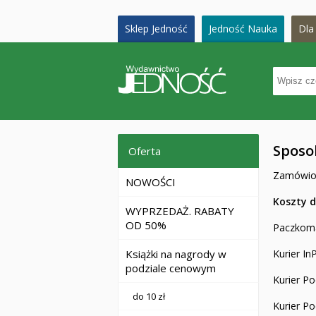
Sklep Jedność
Jedność Nauka
Dla 
Sposo
Oferta
Zamówion
NOWOŚCI
Koszty d
WYPRZEDAŻ. RABATY
OD 50%
Paczkoma
Książki na nagrody w
Kurier In
podziale cenowym
Kurier Po
do 10 zł
Kurier Po