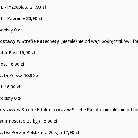
HL - Przedpłata
21,90 zł
HL - Pobranie
23,90 zł
sobisty
0 zł
ostawy w Strefie Katechety
(niezależnie od wagi podręczników i fo
at InPost
16,90 zł
Post
16,90 zł
oczta Polska
16,90 zł
HL
16,90 zł
sobisty
0 zł
ostawy w Strefie Edukacji oraz w Strefie Parafii
(niezależnie od f
t InPost (do 20 kg.)
15,90
zł
cztex Poczta Polska (do 20 kg.)
17,90 zł