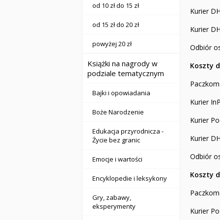
od 10 zł do 15 zł
Kurier D
od 15 zł do 20 zł
Kurier D
powyżej 20 zł
Odbiór o
Książki na nagrody w
Koszty d
podziale tematycznym
Paczkom
Bajki i opowiadania
Kurier In
Boże Narodzenie
Kurier P
Edukacja przyrodnicza -
Kurier D
Życie bez granic
Odbiór o
Emocje i wartości
Koszty d
Encyklopedie i leksykony
Paczkoma
Gry, zabawy,
eksperymenty
Kurier Po