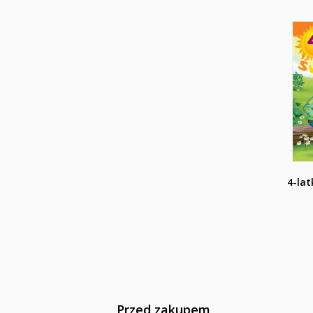
4-lat
Przed zakupem