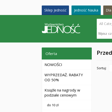
Sklep Jedność
Jedność Nauka
Dla 
All Cate
Przed
Oferta
NOWOŚCI
Sortuj:
WYPRZEDAŻ. RABATY
OD 50%
Książki na nagrody w
podziale cenowym
do 10 zł