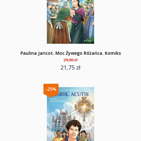
Paulina Jaricot. Moc Żywego Różańca. Komiks
29,00 zł
21,75 zł
-25%