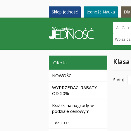
Sklep Jedność
Jedność Nauka
Dla 
All Cate
Klasa
Oferta
NOWOŚCI
Sortuj:
WYPRZEDAŻ. RABATY
OD 50%
Książki na nagrody w
podziale cenowym
do 10 zł