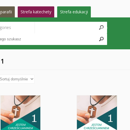
parafii
Strefa katechety
Strefa edukacji
gories
Search
 1